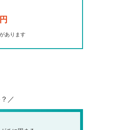
0円
があります
み
か
？／