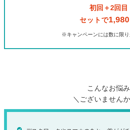
初回＋2回目
1,98
セットで
※キャンペーンには数に限り
こんなお悩
＼ござい
ません